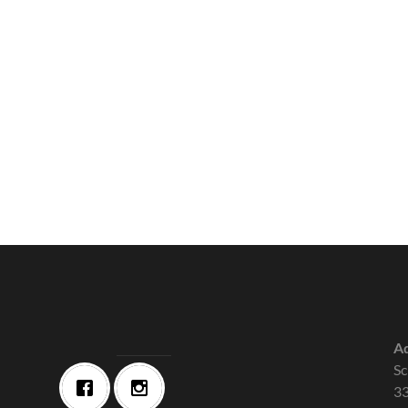
Ad
Sc
33