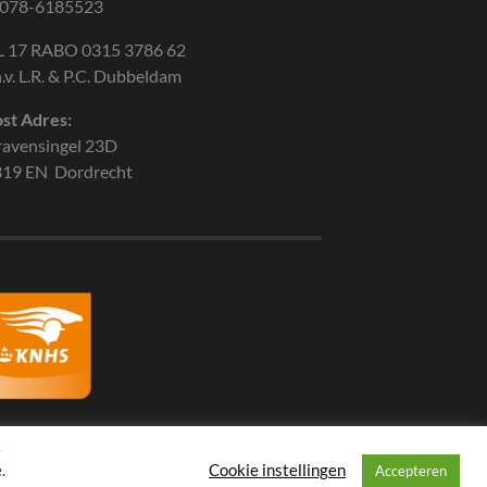
 078-6185523
L 17 RABO 0315 3786 62
n.v. L.R. & P.C. Dubbeldam
st Adres:
avensingel 23D
319 EN Dordrecht
e
.
Cookie instellingen
Accepteren