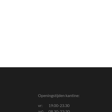
Openingstijden kantine:
vr: 19.00-23.30
za*: 08.30-22:30