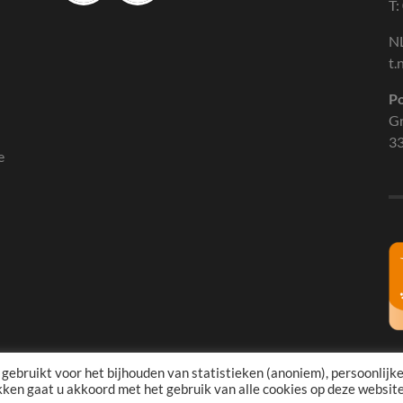
T:
N
t.
Po
Gr
3
e
ebruikt voor het bijhouden van statistieken (anoniem), persoonlijk
kken gaat u akkoord met het gebruik van alle cookies op deze website