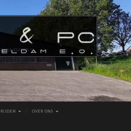
LR
&
PC
Dubbeldam
e.o.
RIJDEN
OVER ONS