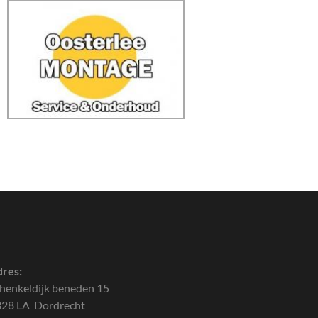
res:
henkeldijk beneden 15
28 LA Dordrecht