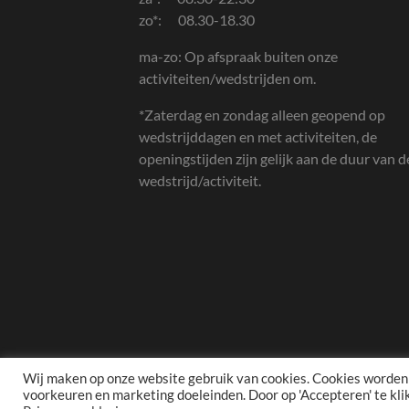
zo*: 08.30-18.30
ma-zo: Op afspraak buiten onze
activiteiten/wedstrijden om.
*Zaterdag en zondag alleen geopend op
wedstrijddagen en met activiteiten, de
openingstijden zijn gelijk aan de duur van d
wedstrijd/activiteit.
Wij maken op onze website gebruik van cookies. Cookies worden g
voorkeuren en marketing doeleinden. Door op 'Accepteren' te kli